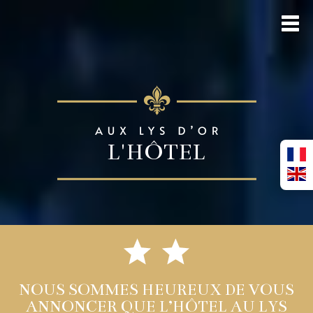
L'HÔTEL
NOUS SOMMES HEUREUX DE VOUS
ANNONCER QUE L’HÔTEL AU LYS